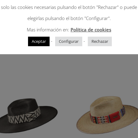
solo las cookies necesarias pulsando el botón "Rechazar" o puede
elegirlas pulsando el botón "Configurar".
Mas información en:
Política de cookies
i. Palma Imperial camel
Capri. Palma Imperial natur
-
-
Aceptar
Configurar
Rechazar
inta Nairobi.
con cinta Kenia.
Rango
€
99.00
€
-
107.00
€
de
precios:
desde
99.00€
hasta
107.00€