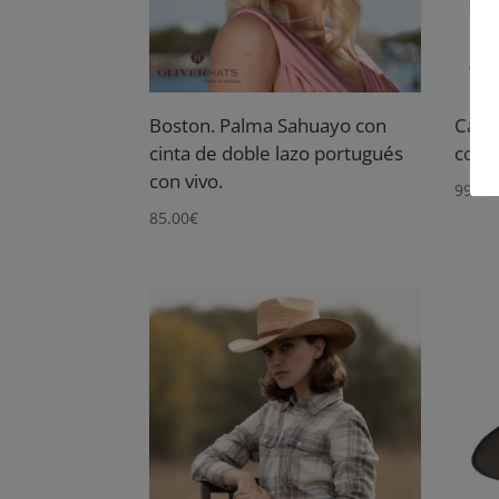
Boston. Palma Sahuayo con
Capr
cinta de doble lazo portugués
con c
con vivo.
99.00
85.00
€