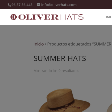
96 57 56 445
info@oliverhats.com
INI
Inicio
/ Productos etiquetados “SUMMER
SUMMER HATS
Mostrando los 9 resultados