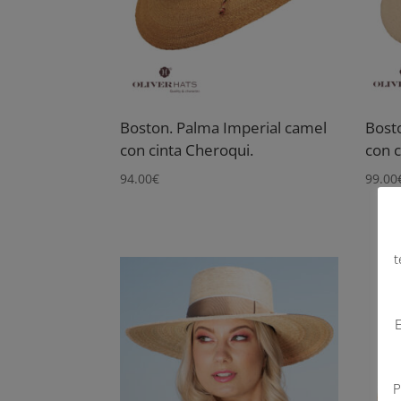
Boston. Palma Imperial camel
Bost
con cinta Cheroqui.
con c
94.00
€
99.00
t
E
P