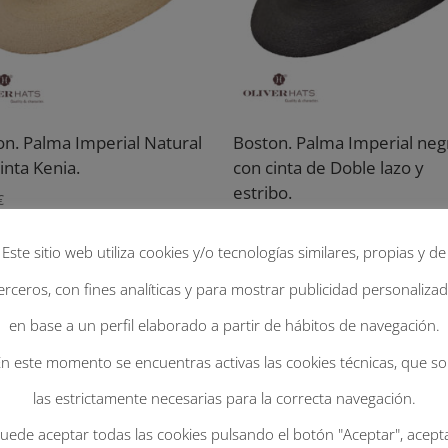
on. Palma Imperial Natural
Boston. Palma Imperial neg
inta Kenia.
con cinta de Doble lazo y
estribo.
€
99.00
€
Este sitio web utiliza cookies y/o tecnologías similares, propias y de
erceros, con fines analíticas y para mostrar publicidad personaliza
en base a un perfil elaborado a partir de hábitos de navegación.
n este momento se encuentras activas las cookies técnicas, que s
las estrictamente necesarias para la correcta navegación.
uede aceptar todas las cookies pulsando el botón "Aceptar", acept